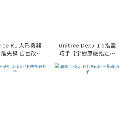
ee R1 人形機器
Unitree Dex5-1 5指靈
智能先鋒 自由改造
巧手【宇樹原廠指定代
樹原廠指定代理】
理】