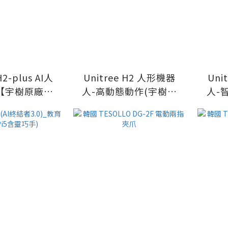
H2-plus AI人
Unitree H2 人形機器
Unitr
【宇樹原廠指
人-高動態動作(宇樹原
人-
】2026
廠指定代理)
【宇
x NVIDIA 首
推產品