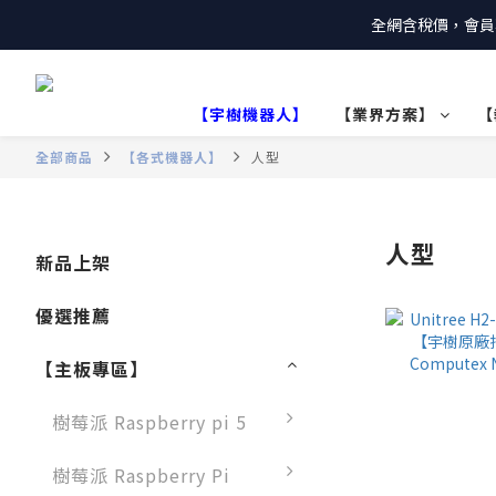
全網含稅價，會員
【宇樹機器人】
【業界方案】
【
全部商品
【各式機器人】
人型
人型
新品上架
優選推薦
【主板專區】
樹莓派 Raspberry pi 5
樹莓派 Raspberry Pi