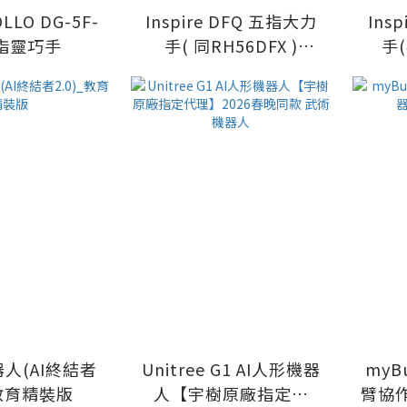
LLO DG-5F-
Inspire DFQ 五指大力
Ins
五指靈巧手
手( 同RH56DFX )
手
(RH56DFQ_2L
(
RH56DFQ_2R)
R
器人(AI終結者
Unitree G1 AI人形機器
myB
_教育精裝版
人【宇樹原廠指定代
臂協作