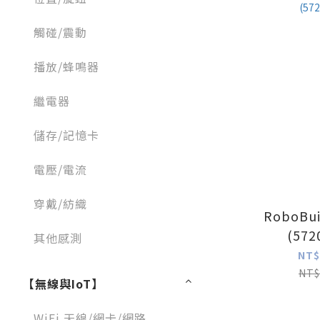
觸碰/震動
播放/蜂鳴器
繼電器
儲存/記憶卡
電壓/電流
穿戴/紡織
RoboBu
(572
其他感測
NT$
NT$
【無線與IoT】
WiFi 天線/網卡/網路