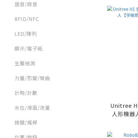
語音/錄音
RFID/NFC
LED/陣列
顯示/電子紙
生醫檢測
力量/形變/彎曲
計時/計數
Unitree
水位/液面/流量
人形機器
指
按鍵/搖桿
位置/旋鈕