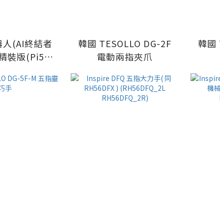
器人(AI終結者
韓國 TESOLLO DG-2F
韓國 
育精裝版(Pi5含
電動兩指夾爪
巧手)