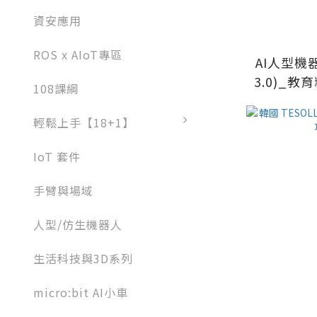
資安應用
ROS x AIoT專區
AI人型機
3.0)_教
108課綱
靈
輕鬆上手【18+1】
IoT 套件
手臂與場域
人型/仿生機器人
生活科技與3D系列
micro:bit AI小車