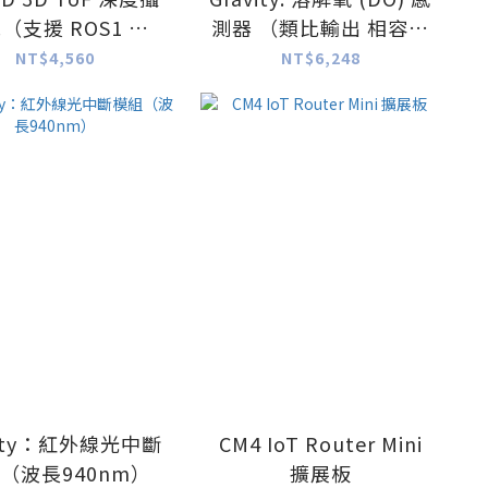
（支援 ROS1 和
測器 （類比輸出 相容於
ROS2）
Arduino）
NT$4,560
NT$6,248
vity：紅外線光中斷
CM4 IoT Router Mini
（波長940nm）
擴展板