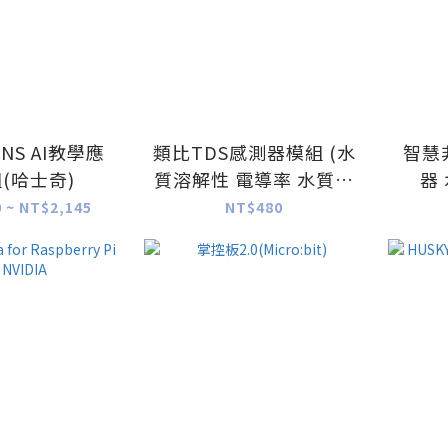
ENS AI教學應
類比TDS感測器模組 (水
智慧
(哈士奇)
質溶解性 電導率 水質檢
器
測) (相容Arduino)
 ~ NT$2,145
NT$480