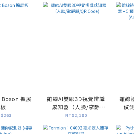
FOV）
t Boson 擴展
離線AI雙眼3D視覺辨識
離線邊
板
感知器（人臉/掌靜
偵測
脈/QR Code)
勢、1
T$263
NT$2,100
(Ard