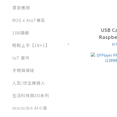
資安應用
ROS x AIoT專區
USB Ca
108課綱
Raspbe
NV
N
輕鬆上手【18+1】
IoT 套件
手臂與場域
人型/仿生機器人
生活科技與3D系列
micro:bit AI小車