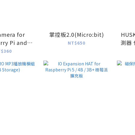
mera for
掌控板2.0(Micro:bit)
HUS
rry Pi and
測器 
NT$650
IDIA
T$360