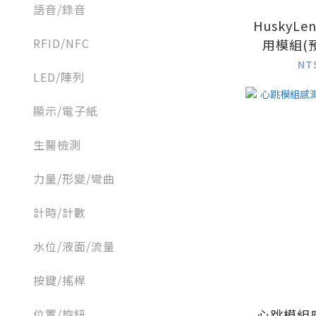
語音/錄音
HuskyLen
RFID/NFC
用模組(預
型，集合
NT
LED/陣列
顯示/電子紙
生醫檢測
力量/形變/彎曲
計時/計數
水位/液面/流量
按鍵/搖桿
心跳模組感
位置/旋鈕