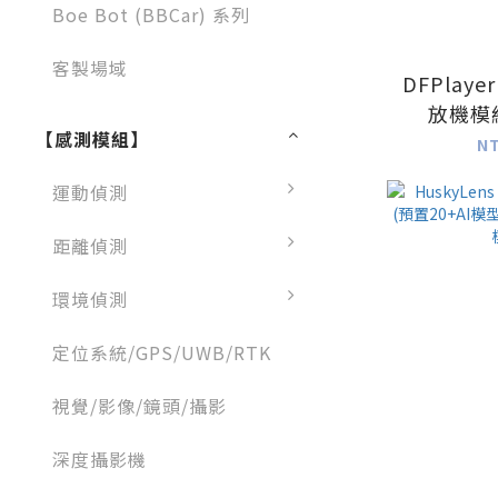
Boe Bot (BBCar) 系列
客製場域
DFPlaye
放機模組
【感測模組】
St
N
運動偵測
距離偵測
環境偵測
定位系統/GPS/UWB/RTK
視覺/影像/鏡頭/攝影
深度攝影機