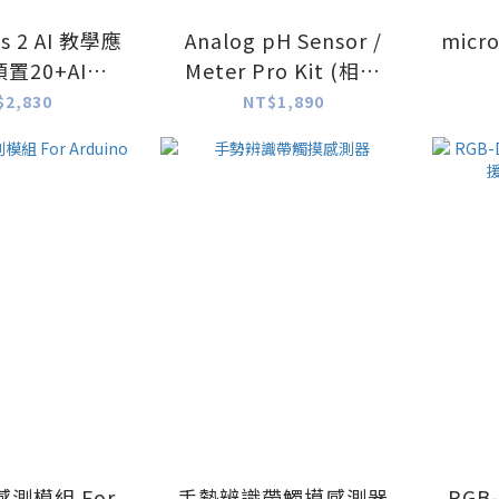
s 2 AI 教學應
Analog pH Sensor /
micr
置20+AI模
Meter Pro Kit (相容
MCP賦能大模
Arduino/水質監測/水產
$2,830
NT$1,890
型)
養殖)
測模組 For
手勢辨識帶觸摸感測器
RGB