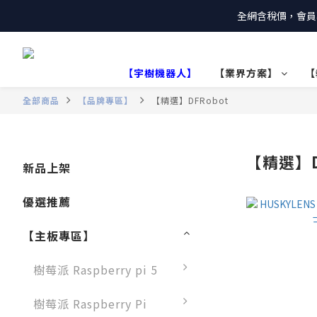
全網含稅價，會員
【宇樹機器人】
【業界方案】
【
全部商品
【品牌專區】
【精選】DFRobot
【精選】D
新品上架
優選推薦
【主板專區】
樹莓派 Raspberry pi 5
樹莓派 Raspberry Pi