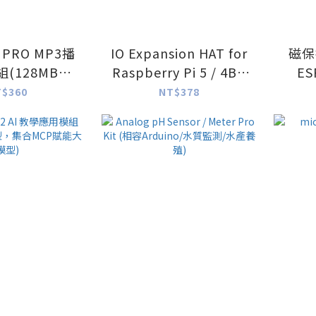
r PRO MP3播
IO Expansion HAT for
磁保
(128MB
Raspberry Pi 5 / 4B /
ES
orage)
3B+ 樹莓派 擴充板
T$360
NT$378