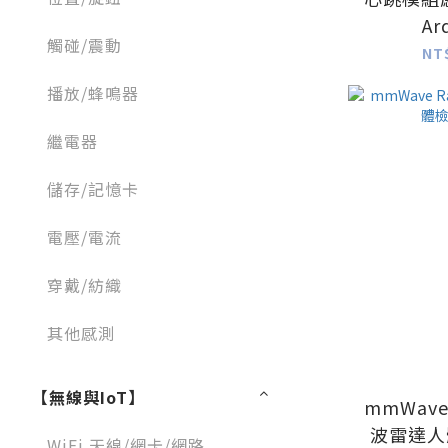
Ar
觸碰/震動
NT
播放/蜂鳴器
繼電器
儲存/記憶卡
電壓/電流
穿戴/紡織
其他感測
【無線與IoT】
mmWave
波雷達人
WiFi 天線/網卡/網路