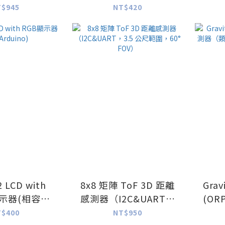
T$945
NT$420
2 LCD with
8x8 矩陣 ToF 3D 距離
Gra
顯示器(相容
感測器（I2C&UART，
(O
duino)
3.5 公尺範圍，60°
出 
T$400
NT$950