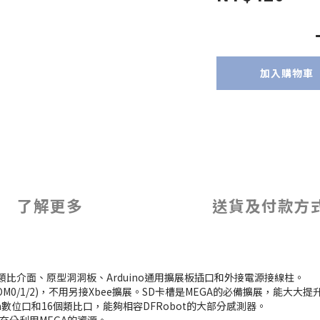
加入購物車
了解更多
送貨及付款方
和類比介面、原型洞洞板、Arduino通用擴展板插口和外接電源接線柱。
M0/1/2)，不用另接Xbee擴展。SD卡槽是MEGA的必備擴展，能大大提
in數位口和16個類比口，能夠相容DFRobot的大部分感測器。