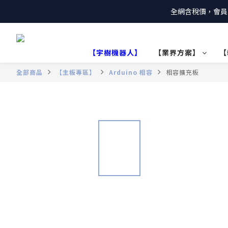
全網含稅價，會員
【宇樹機器人】
【業界方案】
【
全部商品
【主板專區】
Arduino 相容
相容擴充板