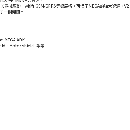
充分利用MEGA的資源。
電機驅動、wifi和GSM/GPRS等擴展板。可惜了MEGA的強大資源。V
了一個開關。
no MEGA ADK
ld、Motor shield...等等