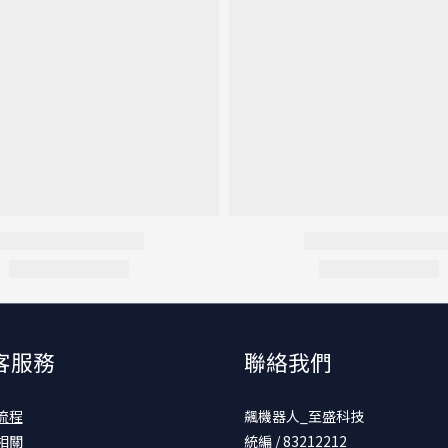
客服務
聯絡我們
流程
飆機器人_至盛科技
相關
統編 / 83212212