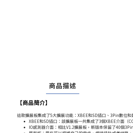
商品描述
【商品簡介】
這款擴展板集成了5大擴展功能：XBEE和SD插口、3Pin數位
XBEE和SD插口：該擴展板一共集成了3個XBEE介面（CO
IO感測器介面：相比V1.2擴展板，新版本保留了40個3P