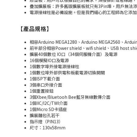
原型板：用戶可以根據自己的需求，焊接排針或者線路，
疊加擴展板：許多舊版擴展板就只有3Pin埠，用戶無法添加
電源接線柱是必備設施。但是我們細心的工程師為它添加
【產品規格】
相容Arduino MEGA1280、Arduino MEGA2560、Ardui
前半部分相容Power shield、wifi shield、USB host shie
擴展40個數位 IO口（34個伺服機介面）及電源
16個模擬IO口及電源
1個數字埠外接電源接線柱
1個數位埠外部供電和板載電源切換開關
1個ISP下載介面
3個串口外接介面
1個重置按鈕
3個Xbee/Bluetooh Bee藍牙無線數傳介面
1個IIC/I2C/TWI介面
1個Micro SD卡插座
擴展麵包孔若干
指示燈（PIN13）
尺寸：130x58mm