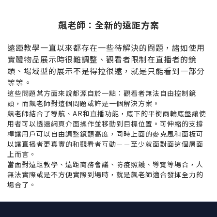
飆老師：全新的遠距方案
遠距教學一直以來都存在一些待解決的問題，諸如使用
實體物品展示時很難調整、觀看者限制在直播者的鏡
頭、場域型的展示不是得拉很遠，就是只能看到一部分
等等。
這些問題某方面來說都源自於一點：觀看者無法自由控制鏡
頭，而飆老師對這個問題或許是一個解決方案。
飆老師結合了導航、AR和直播功能，底下的平衡兩輪底盤讓使
用者可以透過網頁介面操作並移動到目標位置。可伸縮的支撐
桿讓用戶可以自由調整鏡頭高度，同時上面的麥克風和面板可
以讓直播者更真實的和觀看者互動－－至少就面對面這個層面
上而言。
當面對遠距教學、遠距商務會議、防疫照護、導覽等場合，人
無法實際或是不方便實際到場時，就是飆老師適合發揮全力的
場合了。