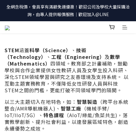
全網含稅價，會員享有滿額免運優惠！歡迎公司及學校大量採購洽
詢，由專人提供報價服務｜歡迎加入@LINE
STEM
涵蓋
科學（Science）
、
技術
（Technology）
、
工程（Engineering）
及
數學
（Mathematics）
四領域。教育部之計畫補助，鼓勵
學校與合作企業提供女性教研人員及女學生投入科研、
深化STEM領域學習與研究之友善環境及支持系統。 以
互動主題實務教育，不僅降低女性研發人員與科技
STEM之間的門檻，更能打破不同領域學門的隔閡。
以三大主題切入在地特色，如：
智慧製造
（跨平台系統
整合/AMR導航機器人)、
智慧工廠
（機械手臂/​
IoT/IIoT/5G）、
特色課程
（AIoT/綠能/魚菜共生)，落
實教學創新、提升社會利益，以達發展區域特色，創造
永續優勢之成效。