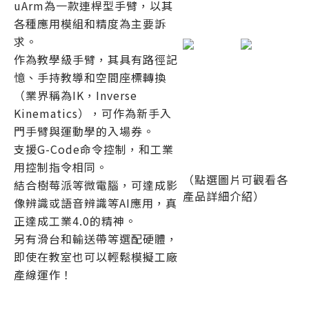
uArm為一款連桿型手臂，以其
各種應用模組和精度為主要訴
求。
作為教學級手臂，其具有路徑記
憶、手持教導和空間座標轉換
（業界稱為IK，Inverse
Kinematics），可作為新手入
門手臂與運動學的入場券。
支援G-Code命令控制，和工業
用控制指令相同。
（點選圖片可觀看各
結合樹莓派等微電腦，可達成影
產品詳細介紹）
像辨識或語音辨識等AI應用，真
正達成工業4.0的精神。
另有滑台和輸送帶等選配硬體，
即使在教室也可以輕鬆模擬工廠
產線運作！