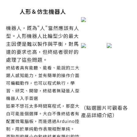
人形＆仿生機器人
機器人，既為"人"當然應該有人
型。人形機器人比輪型少的最大
主因便是難以製作與平衡，對馬
達的要求也高，但終結者很好的
處理了這些問題。
終結者具有能聽、能看、能說的三大
類人感知能力，並有簡單的操作介面
可編輯動作，也可以程式執行，學
習、研究、開發，終結者無疑是人型
機器人入手首選
如果不想花太多時間寫程式，那麼大
（點選圖片可觀看各
白可能是個選擇。大白不像終結者有
產品詳細介紹）
配置微電腦板，而是透過Arduino控
制，用於單純動作表現相對單純。
而狗型的飆小白和終結者有類似的控