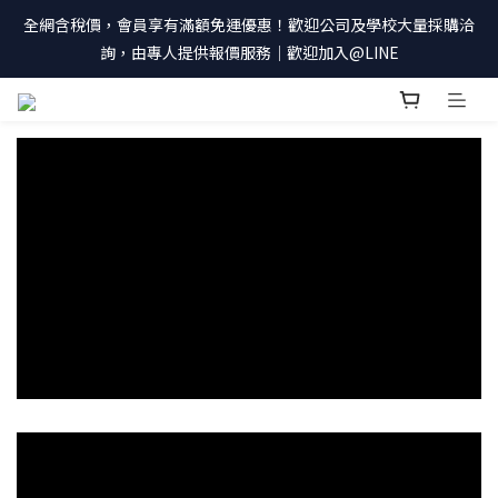
全網含稅價，會員享有滿額免運優惠！歡迎公司及學校大量採購洽
詢，由專人提供報價服務｜歡迎加入@LINE
prev
prev
prev
prev
n
n
n
n