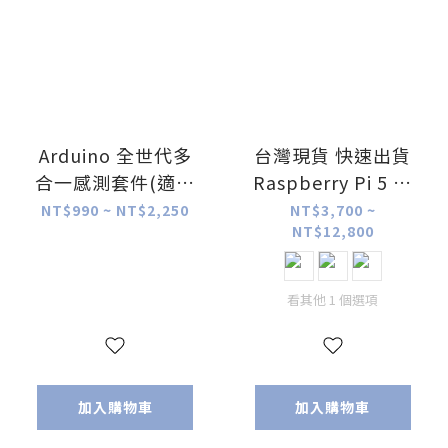
Arduino 全世代多
台灣現貨 快速出貨
合一感測套件(適用
Raspberry Pi 5 樹
R3、R4、UNO Q各
莓派5
NT$990 ~ NT$2,250
NT$3,700 ~
NT$12,800
世代)
(2G/4G/8G/16G)
含稅價
看其他 1 個選項
加入購物車
加入購物車