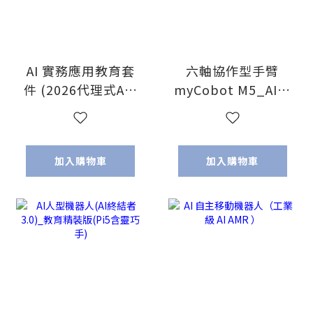
AI 實務應用教育套
六軸協作型手臂
件 (2026代理式AI_
myCobot M5_AI教
免上網、免點數、
育頂級版 ( 校園淺
開機即見效 讓您
口袋方案
【班班有AI 生生有
_myCobot 台灣獨
加入購物車
加入購物車
成果】)
家代理!)