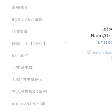
資安應用
ROS x AIoT專區
Jets
108課綱
Nano/Ori
壓
NT$300
輕鬆上手【18+1】
IoT 套件
手臂與場域
人型/仿生機器人
生活科技與3D系列
micro:bit AI小車