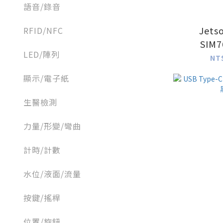
語音/錄音
Jets
RFID/NFC
SIM7
LED/陣列
4G/3G
NT
顯示/電子紙
生醫檢測
力量/形變/彎曲
計時/計數
水位/液面/流量
按鍵/搖桿
位置/旋鈕