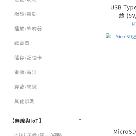
USB Ty
觸碰/震動
線 (5V
N
播放/蜂鳴器
繼電器
儲存/記憶卡
電壓/電流
穿戴/紡織
其他感測
【無線與IoT】
Micro
WiFi 天線/網卡/網路