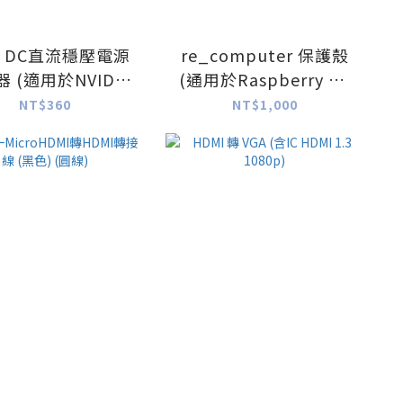
A DC直流穩壓電源
re_computer 保護殼
 (適用於NVIDIA
(通用於Raspberry Pi,
etson nano)
BeagleBone and
NT$360
NT$1,000
Jetson Nano)