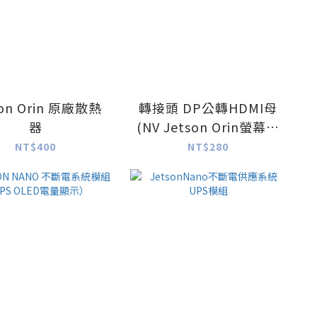
son Orin 原廠散熱
轉接頭 DP公轉HDMI母
器
(NV Jetson Orin螢幕轉
接線)
NT$400
NT$280