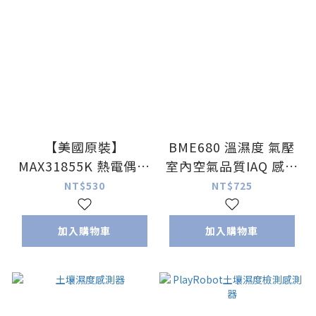
【美國原裝】
BME680 溫濕度 氣壓
MAX31855K 熱電偶放
室內空氣品質IAQ 感測
大器
器模組
NT$530
NT$725
加入購物車
加入購物車