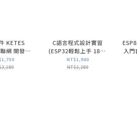
 KETES
C語言程式設計實習
ESP
 物聯網 開發板
(ESP32輕鬆上手 18+1
入門
學習套件
系列)(PlayAPCS)
$1,750
NT$1,980
hon Arduino
$2,180
NT$2,280
樹莓派