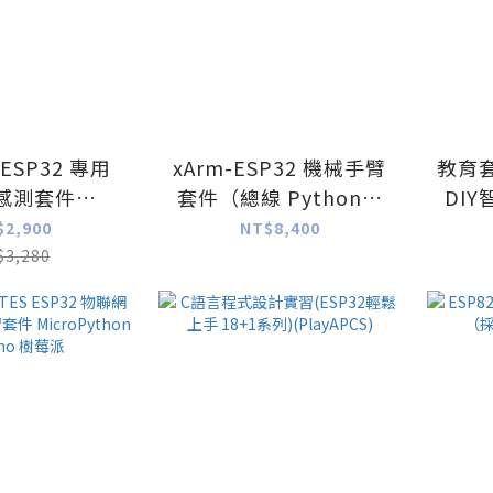
ESP32 專用
xArm-ESP32 機械手臂
教育套件
件感測套件
套件（總線 Python編
DI
hon Arduino
程 二次開發 含感測器擴
P
$2,900
NT$8,400
器 壓力感測器
充包）
Ar
$3,280