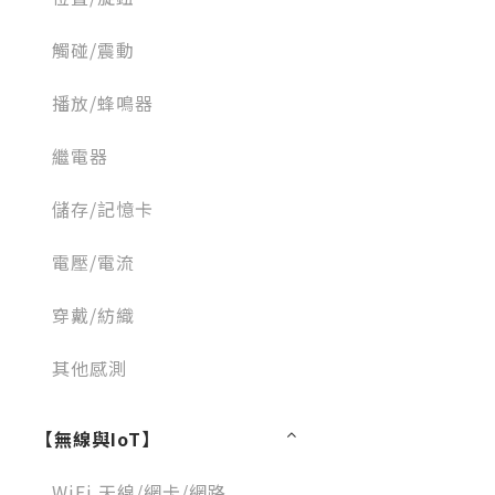
觸碰/震動
播放/蜂鳴器
繼電器
儲存/記憶卡
電壓/電流
穿戴/紡織
其他感測
【無線與IoT】
WiFi 天線/網卡/網路