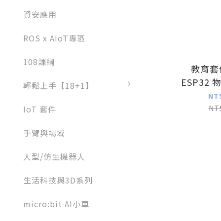
資安應用
ROS x AIoT專區
108課綱
教育套件
ESP32
輕鬆上手【18+1】
入門
NT
MicroPyt
NT
IoT 套件
手臂與場域
人型/仿生機器人
生活科技與3D系列
micro:bit AI小車