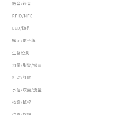
語音/錄音
RFID/NFC
LED/陣列
顯示/電子紙
生醫檢測
力量/形變/彎曲
計時/計數
水位/液面/流量
按鍵/搖桿
位置/旋鈕