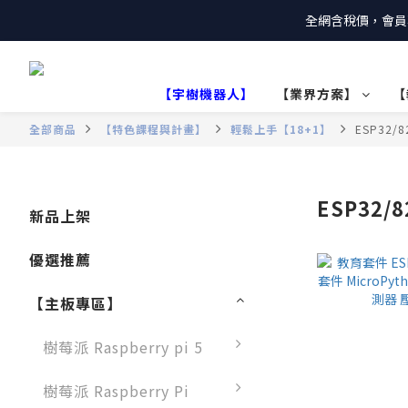
全網含稅價，會員
【宇樹機器人】
【業界方案】
【
全部商品
【特色課程與計畫】
輕鬆上手【18+1】
ESP32/
ESP32/
新品上架
優選推薦
【主板專區】
樹莓派 Raspberry pi 5
樹莓派 Raspberry Pi