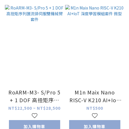
RoARM-M3- S/Pro 5
M1n Maix Nano
+ 1 DOF 高扭矩序列
RISC-V K210 AI+IoT
匯流排伺服雙機械臂套
深度學習模組套件 微
NT$22,500 ~ NT$28,500
NT$500
件
型
加入購物車
加入購物車