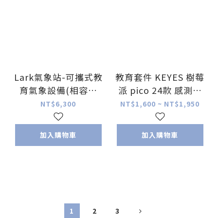
Lark氣象站-可攜式教
教育套件 KEYES 樹莓
育氣象設備(相容於
派 pico 24款 感測器
Arduino、
套件 (不含主板) 學習
NT$6,300
NT$1,600 ~ NT$1,950
micro:bit、ESP32)
入門 Raspberry Pi 編
程
加入購物車
加入購物車
1
2
3