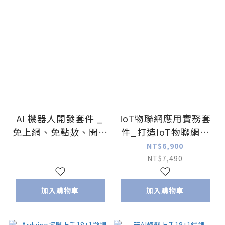
AI 機器人開發套件 _
IoT物聯網應用實務套
免上網、免點數、開機
件_打造IoT物聯網的
即見效 讓您【班班有
最後一哩路
NT$6,900
AI 生生有成果】
NT$7,490
加入購物車
加入購物車