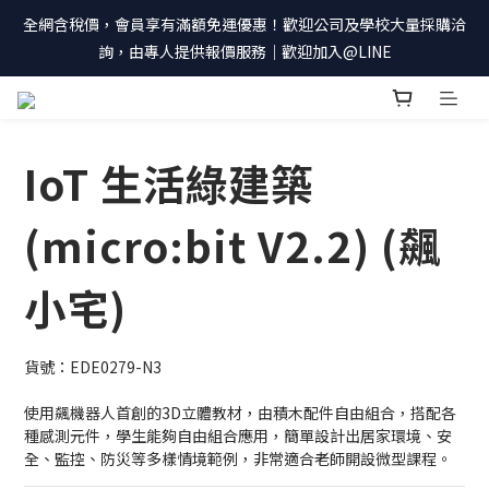
全網含稅價，會員享有滿額免運優惠！歡迎公司及學校大量採購洽
詢，由專人提供報價服務｜歡迎加入@LINE
IoT 生活綠建築
(micro:bit V2.2) (飆
小宅)
貨號：EDE0279-N3
使用飆機器人首創的3D立體教材，由積木配件自由組合，搭配各
種感測元件，學生能夠自由組合應用，簡單設計出居家環境、安
全、監控、防災等多樣情境範例，非常適合老師開設微型課程。