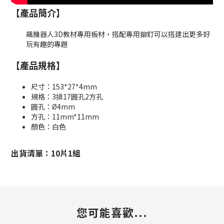
【產品簡介】
飆機器人3D教材專用板材，搭配專用鉚釘可以搭建出更多好
玩有趣的專題
【產品規格】
尺寸：153*27*4mm
規格：3排17圓孔2方孔
圓孔：Ø4mm
方孔：11mm*11mm
顏色：白色
出貨清單：10片1組
您可能喜歡...