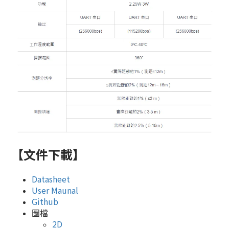
【文件下載】
Datasheet
User Maunal
Github
圖檔
2D