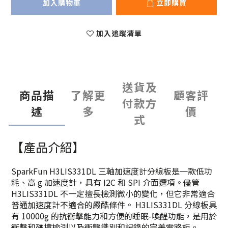
加入購物車
立即購買
加入追蹤清單
送貨及
商品描
了解更
顧客評
付款方
述
多
價
式
【產品介紹】
SparkFun H3LIS331DL 三軸加速度計分線板是一款低功
耗、高 g 加速度計，具有 I2C 和 SPI 介面選項。儘管
H3LIS331DL 不一定擅長檢測微小的變化，但它非常適合
普通加速度計不適合的嚴酷條件。 H3LIS331DL 分線板具
有 10000g 的抗衝擊能力和方便的睡眠-喚醒功能，是用於
衝擊和碰撞檢測以及衝擊識別和記錄的完美電路板。