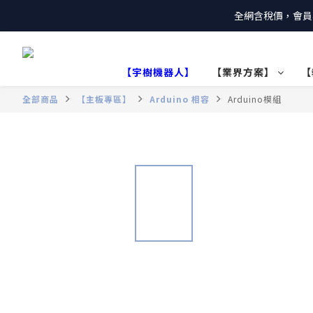
全網含稅價，會員
【宇樹機器人】
【業界方案】
【
全部商品
【主板專區】
Arduino 相容
Arduino模組