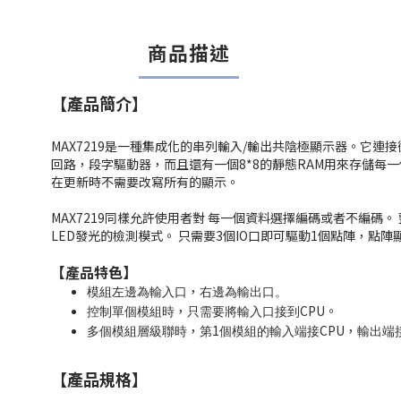
商品描述
【產品簡介】
MAX7219是一種集成化的串列輸入/輸出共陰極顯示器。它連
回路，段字驅動器，而且還有一個8*8的靜態RAM用來存儲每
在更新時不需要改寫所有的顯示。
MAX7219同樣允許使用者對 每一個資料選擇編碼或者不編碼
LED發光的檢測模式。 只需要3個IO口即可驅動1個點陣，點
【產品特色】
，
模組左邊為輸入口
右邊為輸出口。
，
CPU。
控制單個模組時
只需要將輸入口接到
，
1
CPU，
多個模組層級聯時
第
個模組的輸入端接
輸出端
【產品規格】