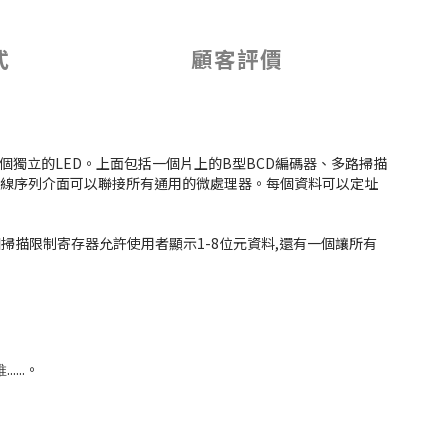
式
顧客評價
4個獨立的LED。上面包括一個片上的B型BCD編碼器、多路掃描
的四線序列介面可以聯接所有通用的微處理器。每個資料可以定址
個掃描限制寄存器允許使用者顯示1-8位元資料,還有一個讓所有
......。
推