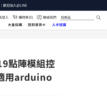
歡迎加入@LINE
員登入
購物車(0)
聯絡我們
】
大量採購
回到首頁⟲
人才招募
立即購買
219點陣模組控
用arduino