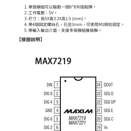
單個模組可以驅動一個
8*8
共陰點陣。
工作電壓：
5V
。
尺寸：長5
X
寬
3.2
X
高
1.5 (mm)。
帶
4
個固定螺絲孔，孔徑
3mm，
可使用
M3
銅柱固定。
帶輸入輸出介面，支援多個模組層級聯。
【接腳說明】