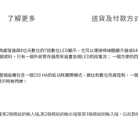
了解更多
送貨及付款方
接微處理器與8位元數位的7段數位LED顯示，也可以連接條線圖顯示器或6
一個資料。只有一個外部寄存器用來設置各個LED的段電流； 一個方便
。 整個設備包含一個150 HA的低功耗關閉模式，類比和數位亮度控制，一
陣顯示時無閃爍！
2
,
2
3
，
接第
個模組
的輸入端
第
個模組的輸出端接第
個模組的輸入端
以此類