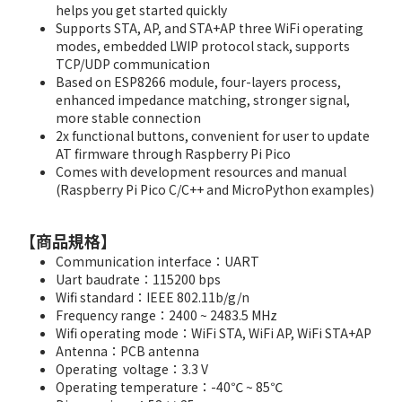
helps you get started quickly
Supports STA, AP, and STA+AP three WiFi operating
modes, embedded LWIP protocol stack, supports
TCP/UDP communication
Based on ESP8266 module, four-layers process,
enhanced impedance matching, stronger signal,
more stable connection
2x functional buttons, convenient for user to update
AT firmware through Raspberry Pi Pico
Comes with development resources and manual
(Raspberry Pi Pico C/C++ and MicroPython examples)
【商品規格】
Communication interface：UART
Uart baudrate：115200 bps
Wifi standard：IEEE 802.11b/g/n
Frequency range：2400 ~ 2483.5 MHz
Wifi operating mode：WiFi STA, WiFi AP, WiFi STA+AP
Antenna：PCB antenna
Operating voltage：3.3 V
Operating temperature：-40℃ ~ 85℃