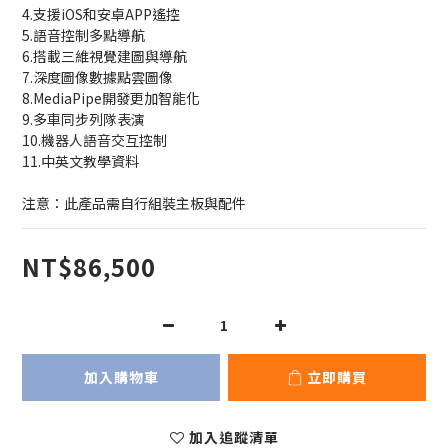
4.支援iOS和安卓APP遙控
5.語音控制多點導航
6.搭載三維視覺建圖與導航
7.深度圖像數據點雲圖像
8.MediaPipe開發更加智能化
9.多車同步列隊表演
10.機器人語音交互控制
11.中英文教學資料
注意：此產品需自行組裝主板與配件
NT$86,500
加入購物車
立即購買
加入追蹤清單