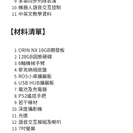
多車同步列隊表演
機器人語音交互控制
中英文教學資料
【材料清單】
ORIN NX 16GB開發板
128GB固態硬碟
6軸機械手臂
麥克納姆底盤
ROS小車擴展板
USB HUB擴展板
電池及充電器
PS2遙控手把
若干線材
深度攝影機
光達
語音交互模組及喇叭
7吋螢幕