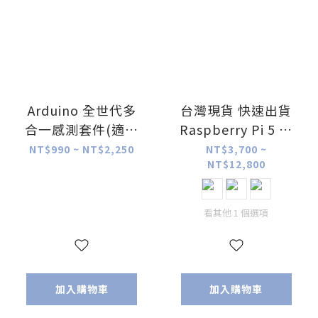
Arduino 全世代多
台灣現貨 快速出貨
合一感測套件(適用
Raspberry Pi 5 樹
R3、R4、UNO Q各
莓派5
NT$990 ~ NT$2,250
NT$3,700 ~
NT$12,800
世代)
(2G/4G/8G/16G)
含稅價
看其他 1 個選項
加入購物車
加入購物車