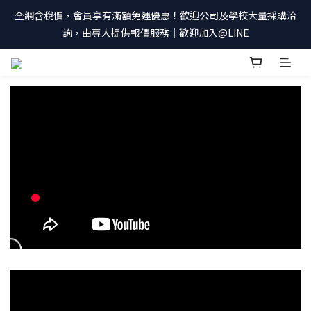
全網含稅價，會員享有滿額免運優惠！歡迎公司及學校大量採購洽
詢，由專人提供報價服務｜歡迎加入@LINE
prev
prev
prev
prev
n
n
n
n