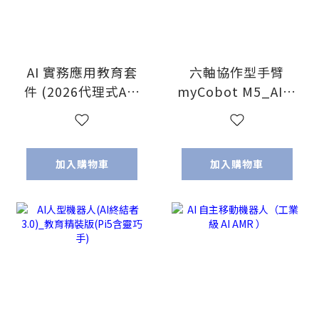
AI 實務應用教育套
六軸協作型手臂
件 (2026代理式AI_
myCobot M5_AI教
免上網、免點數、
育頂級版 ( 校園淺
開機即見效 讓您
口袋方案
【班班有AI 生生有
_myCobot 台灣獨
加入購物車
加入購物車
成果】)
家代理!)