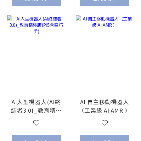
成果】)
家代理!)
AI人型機器人(AI終
AI 自主移動機器人
結者3.0)_教育精裝
（工業級 AI AMR ）
版(Pi5含靈巧手)