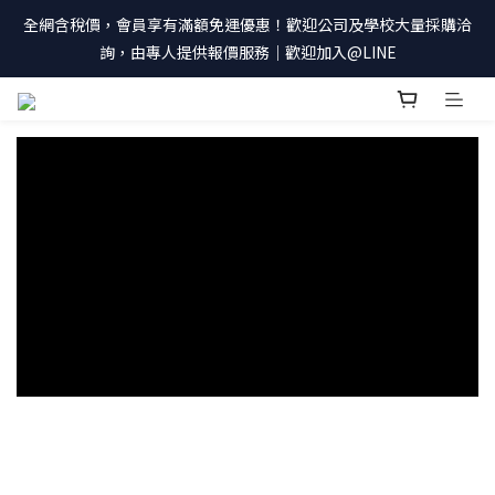
全網含稅價，會員享有滿額免運優惠！歡迎公司及學校大量採購洽
詢，由專人提供報價服務｜歡迎加入@LINE
prev
prev
prev
prev
n
n
n
n