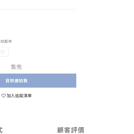
D列印配件
配件
售完
貨到通知我
加入追蹤清單
式
顧客評價