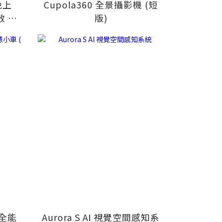
免上
Cupola360 全景攝影機 (短
 讓
版)
生有成果】
語音全能
Aurora S AI 視覺空間感知系