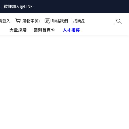
歡迎加入@LINE
員登入
購物車(0)
聯絡我們
】
大量採購
回到首頁⟲
人才招募
prev
prev
prev
prev
next
next
next
next