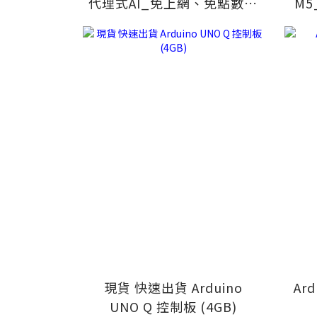
代理式AI_免上網、免點數、
M5
開機即見效 讓您【班班有AI
口袋
生生有成果】)
現貨 快速出貨 Arduino
Ard
UNO Q 控制板 (4GB)