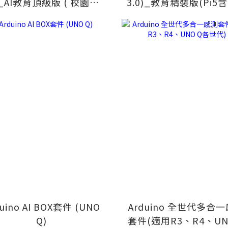
_AI教育頂級版 ( 校園淺
3.0)_教育精裝版(Pi5
方案 _myCobot 台灣
手)
獨家代理!)
uino AI BOX套件 (UNO
Arduino 全世代多合
Q)
套件(適用R3、R4、UN