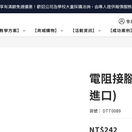
享有滿額免運優惠！歡迎公司及學校大量採購洽詢，由專人提供報價服務｜
會
教學方案】
【商城購物】
【活動資訊】
【成功案例
電阻接腳
進口)
貨號： DTT0089
NT$242