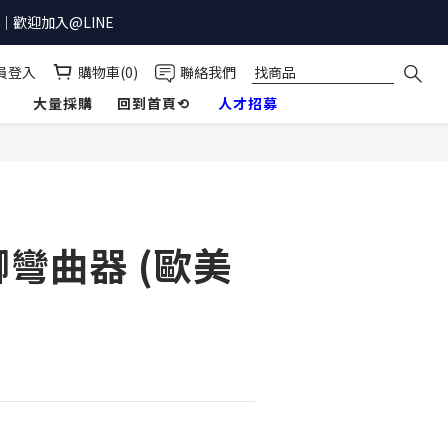
歡迎加入@LINE
員登入
購物車(0)
聯絡我們
】
大量採購
回到首頁⟲
人才招募
立即購買
彎曲器 (歐美