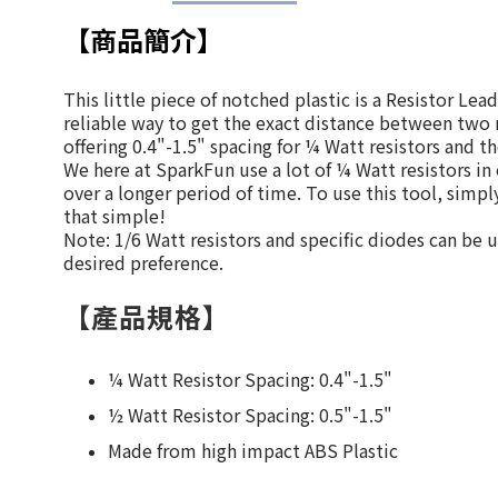
【商品簡介】
This little piece of notched plastic is a Resistor L
reliable way to get the exact distance between two 
offering 0.4"-1.5" spacing for ¼ Watt resistors and th
We here at SparkFun use a lot of ¼ Watt resistors in 
over a longer period of time. To use this tool, simp
that simple!
Note:
1/6 Watt resistors and specific diodes can be
desired preference.
【產品規格】
¼ Watt Resistor Spacing: 0.4"-1.5"
½ Watt Resistor Spacing: 0.5"-1.5"
Made from high impact ABS Plastic