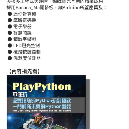
多核多工程式與硬體，編織聲光互動的精采成果
採用Banana_M5開發板，讓Arduino所望塵莫及：
● 迷你計算機
● 摩斯密碼機
● 電子樂器
● 智慧鬧鐘
● 猜數字遊戲
● LED燈光控制
● 檯燈按鍵控制
● 溫濕度偵測器
【內容搶先看】