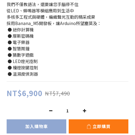
我們不僅教語法，還要讓您手腦停不住
從LED、蜂鳴器等模組應用到生活中
多核多工程式與硬體，編織聲光互動的精采成果
採用Banana_M5開發板，讓Arduino所望塵莫及：
 ● 迷你計算機
 ● 摩斯密碼機
 ● 電子樂器
 ● 智慧鬧鐘
 ● 猜數字遊戲
 ● LED燈光控制
 ● 檯燈按鍵控制
 ● 溫濕度偵測器
NT$6,900
NT$7,490
加入購物車
立即購買