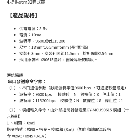
4.提供stm32程式碼
【產品規格】
供電電源：3-5v
電流：10ma
波特率：9600或者115200
尺寸：18mm*16.5mm*5mm (長*寬*高)
安裝孔3mm，安裝孔間距11.5mm，排針間距2.54mm
採用原裝MLX90615晶片，醫療等級的精度。
通信協議
串口發送命令字節：
（
1
）、串口通信參數（默認波特率值
9600 bps
，可通過軟體設定）
波特率：9600 bps 校驗位：N 數據位：8 停止位：1
波特率：115200 bps 校驗位：N 數據位：8 停止位：1
（
2
）、模組輸入命令，
由外部控制器發送至
GY-MCU90615
模組（十
六進制）
1
、幀頭：
0xa5
指令格式：幀頭
+
指令
+
校驗和
(8bit)
（如自動讀取溫度指
令
=0xA5+0x45+0xEA
）