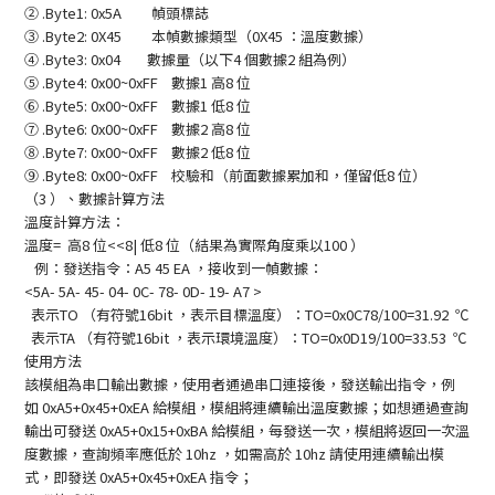
②
.Byte1: 0x5A
幀頭標誌
③
.Byte2: 0X45
本幀數據類型（
0X45
：溫度數據）
④
.Byte3: 0x04
數據量（以下
4
個數據
2
組為例）
⑤
.Byte4: 0x00~0xFF
數據
1
高
8
位
⑥
.Byte5: 0x00~0xFF
數據
1
低
8
位
⑦
.Byte6: 0x00~0xFF
數據
2
高
8
位
⑧
.Byte7: 0x00~0xFF
數據
2
低
8
位
⑨
.Byte8: 0x00~0xFF
校驗和（前面數據累加和，僅留低
8
位）
（
3
）、數據計算方法
溫度計算方法
：
溫度
=
高
8
位
<<8|
低
8
位（結果為實際角度乘以
100
）
例：發送
指令：
A5 45 EA ，接收到
一幀數據：
<5A- 5A- 45- 04- 0C- 78- 0D- 19- A7 >
表示
TO
（有符號
16bit
，表示目標溫度）：
TO=0x0C78/100=31.92
℃
表示
TA
（有符號
16bit
，表示環境溫度）：
TO=0x0D19/100=33.53
℃
使用方法
該模組為串口輸出數據，使用者通過串口連接後，發送輸出指令，例
如
0xA5+0x45+0xEA
給模組，模組將連續輸出溫度數據；如想通過查詢
輸出可發送
0xA5+0x15+0xBA
給模組，每發送一次，模組將返回一次溫
度數據，查詢頻率應低於
10hz
，如需高於
10hz
請使用連續輸出模
式，即發送
0xA5+0x45+0xEA
指令；