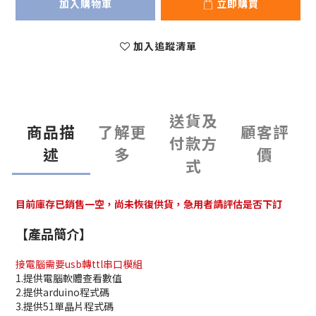
加入購物車
立即購買
加入追蹤清單
送貨及
商品描
了解更
顧客評
付款方
述
多
價
式
目前庫存已銷售一空，尚未恢復供貨，急用者請評估是否下訂
【產品簡介】
接電腦需要usb轉ttl串口模組
1.提供電腦軟體查看數值
2.提供arduino程式碼
3.提供51單晶片程式碼