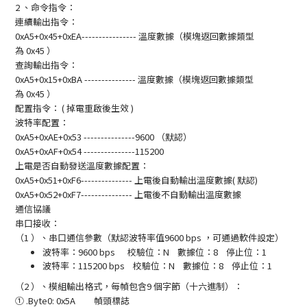
2
、命令指令：
連續輸出指令：
0xA5+0x45+0xEA----------------
溫度數據（模塊返回數據類型
為
0x45
）
查詢輸出指令：
0xA5+0x15+0xBA ---------------
溫度數據（模塊返回數據類型
為
0x45
）
配置指令
：
(
掉電重啟後生效
)
波特率配置：
0xA5+0xAE+0x53 ---------------9600
（默認）
0xA5+0xAF+0x54 ---------------115200
上電是否自動發送溫度數據配置：
0xA5+0x51+0xF6---------------
上電後自動輸出溫度數據
(
默認
)
0xA5+0x52+0xF7---------------
上電後不自動輸出溫度數據
通信協議
串口接收：
（
1
）、串口通信參數（默認波特率值
9600 bps
，可通過軟件設定）
波特率：
9600 bps
校驗位：
N
數據位：
8
停止位：
1
波特率：
115200 bps
校驗位：
N
數據位：
8
停止位：
1
（
2
）、模組輸出格式，每幀包含
9
個字節（十六進制）：
①
.Byte0: 0x5A
幀頭標誌