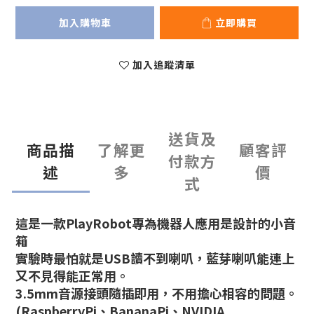
加入購物車
立即購買
加入追蹤清單
送貨及
商品描
了解更
顧客評
付款方
述
多
價
式
這是一款PlayRobot專為機器人應用是設計的小音
箱
實驗時最怕就是USB讀不到喇叭，藍芽喇叭能連上
又不見得能正常用。
3.5mm音源接頭隨插即用，不用擔心相容的問題。
(
RaspberryPi、BananaPi、NVIDIA