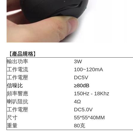
【產品規格】
輸出功率
3W
工作電流
100~120mA
工作電壓
DC5V
信噪比
≥80dB
頻率響應
150Hz - 18Khz
喇叭阻抗
4Ω
工作電壓
DC5.0V
尺寸
55*55*40MM
重量
80克