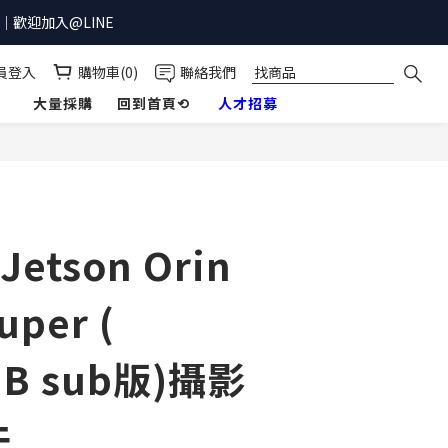
歡迎加入@LINE
員登入
購物車(0)
聯絡我們
】
大量採購
回到首頁⟲
人才招募
立即購買
 Jetson Orin
uper (
GB sub版)攝影
件