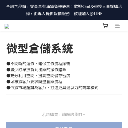
全網含稅價，會員享有滿額免運優惠！歡迎公司及學校大量採購洽
詢，由專人提供報價服務｜歡迎加入@LINE
微型倉儲系統
●不間斷的運作，確保工作流程順暢
●減少訂單撿貨到出庫的操作錯誤
●充分利用空間，提高空間儲存密度
●可根據客戶要求調整倉庫流程
●依據市場趨勢為客戶，打造更具競爭力的商業模式
若想購買，請聯絡我們。