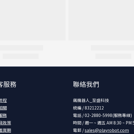
客服務
聯絡我們
流程
飆機器人_至盛科技
相關
統編 / 83212212
服務
電話 / 02-2880-5998(服務專線)
貨政策
時間 / 週一 ~ 週五 AM 8:30 ~ PM 5
鑑賞期
電郵 /
sales@playrobot.com