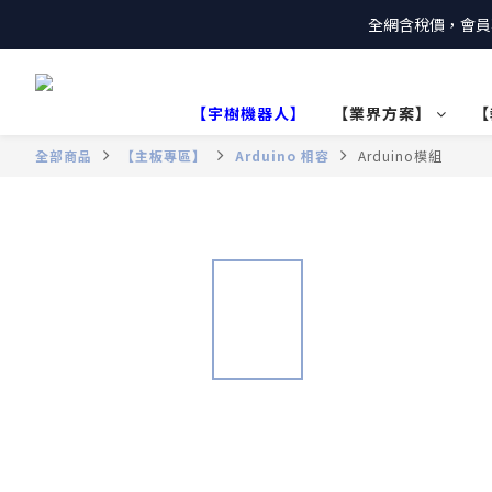
全網含稅價，會員
【宇樹機器人】
【業界方案】
【
全部商品
【主板專區】
Arduino 相容
Arduino模組