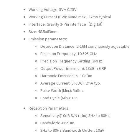
Working Voltage: 5V + 0.25V
Working Current (CW): 60mA max., 37mA typical
Interface: Gravity 3-Pin interface（Digital）
Size: 48.5x63mm
Emission parameters:
Detection Distance: 2-16M continuously adjustable
Emission Frequency: 10.525 GHz
Precision Frequency Setting: 3MHz
Output Power (minimum): 13dBm EIRP
Harmonic Emission: < -10dBm
Average Current (5%DC): 2mA typ.
Pulse Width (Min.): 5uSec
Load Cycle (Min.): 1%
Reception Parameters:
Sensitivity:(10dB S/N ratio) 3Hz to 80Hz
Bandwidth: -86dBm
3Hz to 80Hz Bandwidth Clutter: 10uV