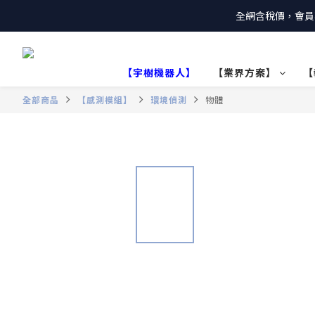
全網含稅價，會員
【宇樹機器人】
【業界方案】
【
全部商品
【感測模組】
環境偵測
物體