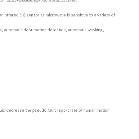
infrared (IR) sensor as microwave is sensitive to a variety of
vels, automatic door motion detection, automatic washing,
ld decrease the pseudo fault report rate of human motion