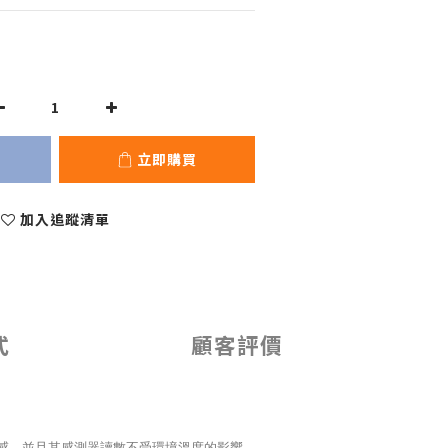
立即購買
加入追蹤清單
式
顧客評價
感，並且其
感測器
讀數不受環境溫度的影響。