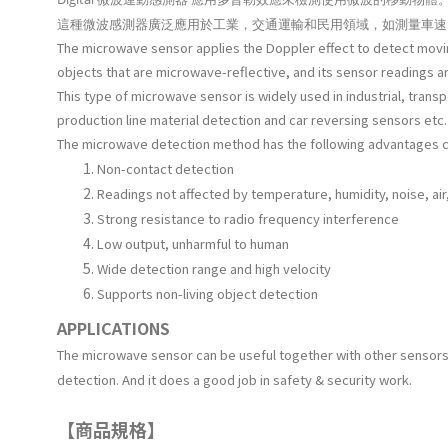
這種微波
感測器
廣泛應用於工業，交通運輸和民用領域，如測量車速
The microwave sensor applies the Doppler effect to detect moving
objects that are microwave-reflective, and its sensor readings a
This type of microwave sensor is widely used in industrial, trans
production line material detection and car reversing sensors etc.
The microwave detection method has the following advantages 
Non-contact detection
Readings not affected by temperature, humidity, noise, air,
Strong resistance to radio frequency interference
Low output, unharmful to human
Wide detection range and high velocity
Supports non-living object detection
APPLICATIONS
The microwave sensor can be useful together with other sensor
detection. And it does a good job in safety & security work.
【商品規格】