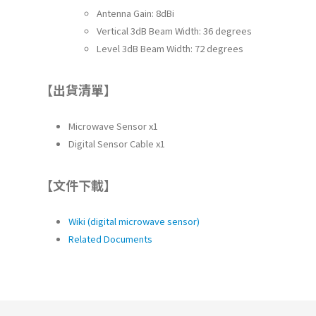
Antenna Gain: 8dBi
Vertical 3dB Beam Width: 36 degrees
Level 3dB Beam Width: 72 degrees
【出貨清單】
Microwave Sensor x1
Digital Sensor Cable x1
【文件下載】
Wiki (digital microwave sensor)
Related Documents