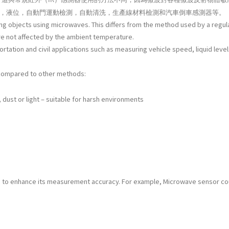
，液位，自動門運動檢測，自動清洗，生產線材料檢測和汽車倒車感測器等。
 objects using microwaves. This differs from the method used by a regular 
re not affected by the ambient temperature.
portation and civil applications such as measuring vehicle speed, liquid le
compared to other methods:
 dust or light – suitable for harsh environments
s to enhance its measurement accuracy. For example, Microwave sensor cou