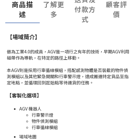
商品描
了解更
顧客評
付款方
述
多
價
式
【場域簡介】
做為工業4.0的成員，AGV是一項行之有年的技術，早期AGV利用
磁帶作為導軌，在特定的路徑上移動。
本AGV則是採用行車循線模組，搭配感測物體是否裝載的物件偵
測模組以及其他緊急開關和行車警示燈，達成搬運特定貨品至指
定地點，並循環回到起始點等待運貨的任務。
【客製化選項】
AGV 機器人
行車警示燈
物件偵測模組
行車循線模組
場域地圖