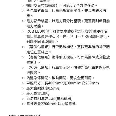
Nano、筆電等…
採用麥克拉姆輪設計，可360度全方位移動。
全包覆式車體，保護內部重要機件，兼具美觀及防
塵。
電力顯示裝置，以電力百分比呈現，更直覺判斷目前
電力狀態。
RGB LED燈條，可作為車體狀態燈，從燈號即可確
認目前車體運作狀況，也可利用不同RGB調色變化，
對應不同情境變化。
【客製化選項】行車循線模組，更快更準確的將車體
定位在直線上。
【客製化選項】物件偵測模組，可作為避障或貨物放
置偵測。
【客製化選項】行車警示燈，快速判斷行車狀態及執
行階段。
內建急停開關、啟動開關，更安全更耐用。
車體尺寸：長400mm*寬300mm*高200mm
最大直線速度0.5m/s
最大負重10Kg
直流有刷減速馬達(帶編碼器)
電池容量2200mAh動力鋰電池