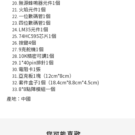
無源蜂鳴器元件1個
火焰元件1個
一位數碼管1個
四位數碼管1個
LM35元件1個
74HC595芯片1個
按鍵4個
9克舵機1個
10K精密可調1個
1*40pin排針1個
電阻卡1張
亞克板1塊（12cm*8cm）
套件盒子1個（18.4cm*8.8cm*4.5cm)
8*8點陣模組一個
產地：中國
您可能喜歡...