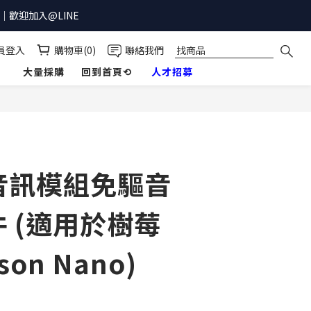
歡迎加入@LINE
員登入
購物車(0)
聯絡我們
】
大量採購
回到首頁⟲
人才招募
立即購買
音訊模組免驅音
 (適用於樹莓
son Nano)