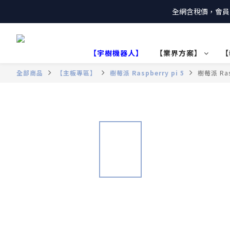
全網含稅價，會員
【宇樹機器人】
【業界方案】
【
全部商品
【主板專區】
樹莓派 Raspberry pi 5
樹莓派 Ras