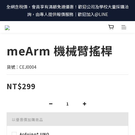
全網含稅價，會員享有滿額免運優惠！歡迎公司及學校大量採購洽
詢，由專人提供報價服務｜歡迎加入@LINE
meArm 機械臂搖桿
貨號：CEJ0004
NT$299
以優惠價加購商品
Arduino® UNO