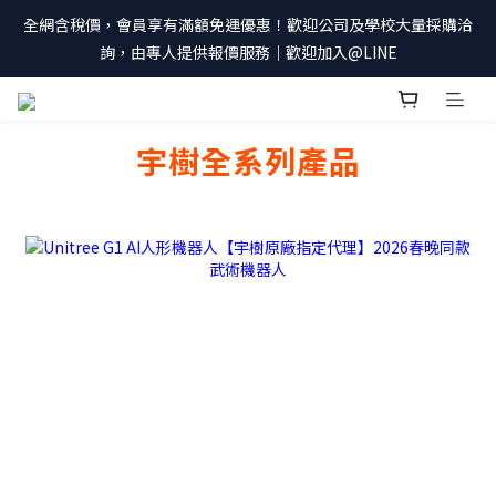
全網含稅價，會員享有滿額免運優惠！歡迎公司及學校大量採購洽
詢，由專人提供報價服務｜歡迎加入@LINE
prev
n
宇樹全系列產品