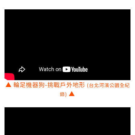
▲ 輪足機器狗-
挑戰戶外地形
(台北河濱公園全紀
▲
錄)