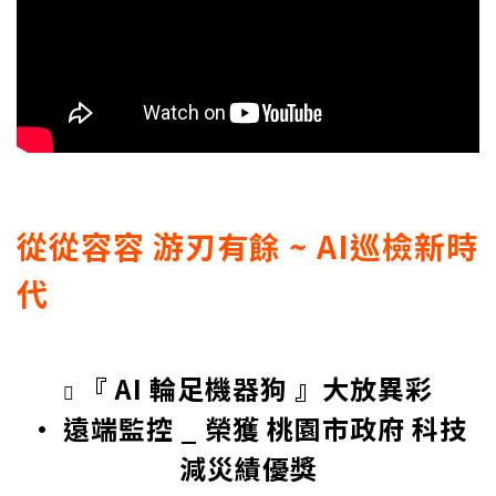
從從容容 游刃有餘 ~ AI巡檢新時
代
『 AI 輪足機器狗 』大放異彩

• 遠端監控 _ 榮獲 桃園市政府 科技
減災績優獎