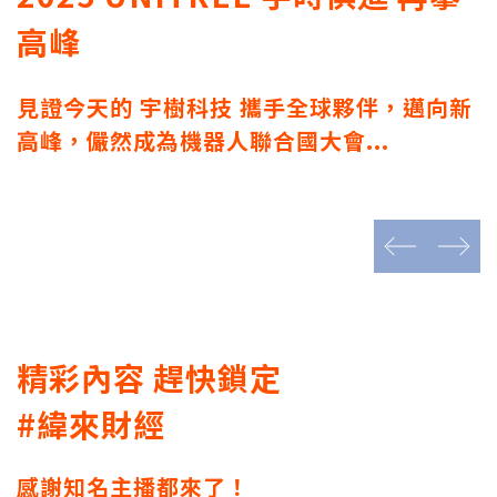
高峰
見證今天的 宇樹科技 攜手全球夥伴，邁向新
高峰，儼然成為機器人聯合國大會...
prev
next
精彩內容 趕快鎖定
#緯來財經
感謝知名主播都來了！