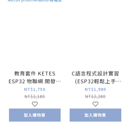
教育套件 KETES
C語言程式設計實習
ESP32 物聯網 開發板
(ESP32輕鬆上手
入門學習套件
18+1系列)
NT$1,750
NT$1,980
MicroPython
(PlayAPCS)
NT$2,180
NT$2,280
Arduino 樹莓派
加入購物車
加入購物車