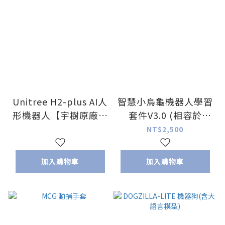
Unitree H2-plus AI人
智慧小烏龜機器人學習
形機器人【宇樹原廠指
套件V3.0 (相容於
定代理】2026
Arduino)
NT$2,500
Computex NVIDIA 首
推產品
加入購物車
加入購物車