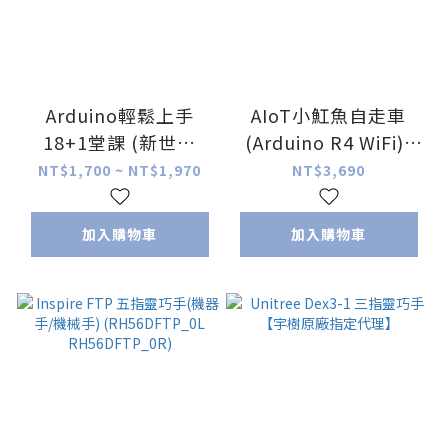
Arduino輕鬆上手
AIoT小魟魚自走車
18+1堂課 (新世代
(Arduino R4 WiFi)(
UNO R4 性能大躍進)
AI、C語言、機器人入
NT$1,700 ~ NT$1,970
NT$3,690
門、物聯網)
加入購物車
加入購物車