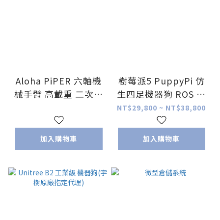
Aloha PiPER 六軸機
樹莓派5 PuppyPi 仿
械手臂 高載重 二次開
生四足機器狗 ROS 光
發 AMR專用 支持
達 SLAM導航 Pi5 8GB
NT$29,800 ~ NT$38,800
Python API 和 ROS1
/ ROS2
加入購物車
加入購物車