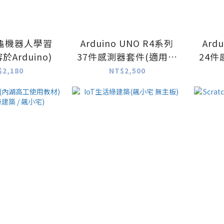
龜機器人學習
Arduino UNO R4系列
Ard
相容於Arduino)
37件感測器套件(適用於
24件
rduino UNO R4
r
$2,180
NT$2,500
Minima/WiFi) 不含主板
Minima
&不含膠殼