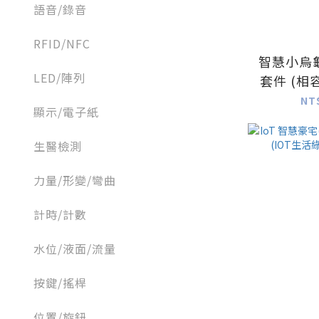
語音/錄音
RFID/NFC
智慧小烏
LED/陣列
套件 (
NT
顯示/電子紙
生醫檢測
力量/形變/彎曲
計時/計數
水位/液面/流量
按鍵/搖桿
位置/旋鈕