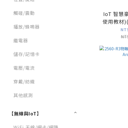
觸碰/震動
IoT 智
使用教材)
播放/蜂鳴器
築 /
NT
NT
繼電器
儲存/記憶卡
電壓/電流
穿戴/紡織
其他感測
【無線與IoT】
WiFi 天線/網卡/網路