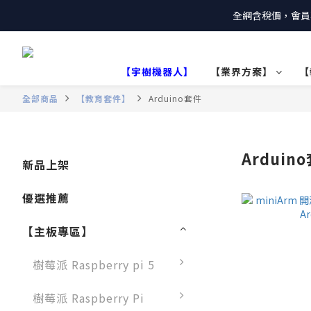
全網含稅價，會員
【宇樹機器人】
【業界方案】
【
全部商品
【教育套件】
Arduino套件
Arduin
新品上架
優選推薦
【主板專區】
樹莓派 Raspberry pi 5
樹莓派 Raspberry Pi