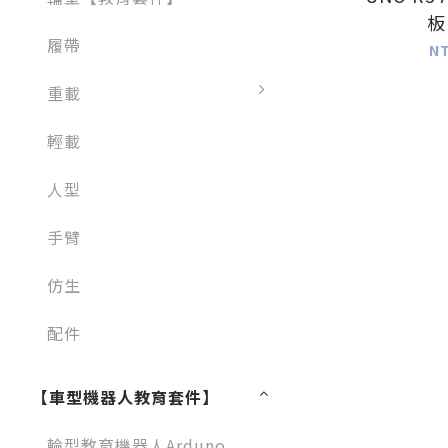
板
履帶
N
重載
輕載
人型
手臂
仿生
配件
【車型機器人教育套件】
輪型教育機器人Arduno