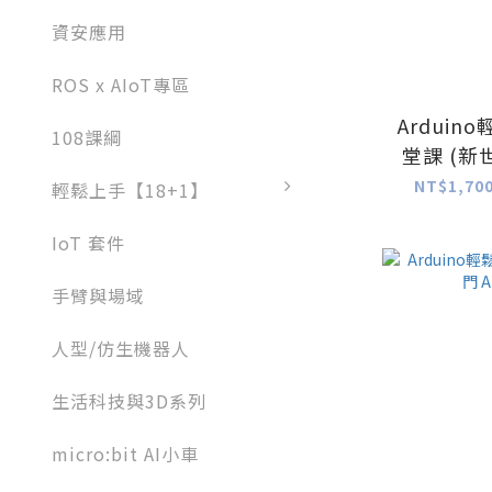
資安應用
ROS x AIoT專區
Arduin
108課綱
堂課 (新世
性能
NT$1,700
輕鬆上手【18+1】
IoT 套件
手臂與場域
人型/仿生機器人
生活科技與3D系列
micro:bit AI小車