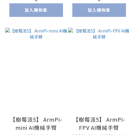
人教材_台灣設計_類
加入購物車
加入購物車
上銀、ABB等工業型手
臂 校園淺口袋方案 )
【樹莓派5】 ArmPi-
【樹莓派5】 ArmPi-
mini AI機械手臂
FPV AI機械手臂