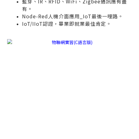
藍芽、IR、RFID、WiFi、Zigbee通訊應有盡
有。
Node-Red人機介面應用_IoT最後一哩路。
IoT/IIoT認證，畢業即就業最佳肯定。