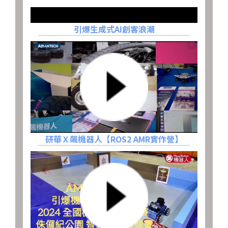
引爆生成式AI創客浪潮
研華Ｘ飆機器人【ROS2 AMR實作營】