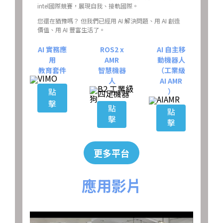
intel國際競賽，展現自我、接軌國際。
您還在猶豫嗎？ 但我們已經用 AI 解決問題、用 AI 創造
價值、用 AI 豐富生活了。
AI 實務應
ROS2 x
AI 自主移
用
AMR
動機器人
教育套件
智慧機器
（工業級
人
AI AMR
點
）
擊
點
點
擊
擊
更多平台
應用影片