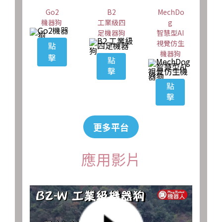
Go2
B2
MechDo
機器狗
工業級四
g
足機器狗
智慧型AI
視覺仿生
點
機器狗
擊
點
擊
點
擊
更多平台
應用影片