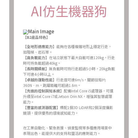
AI仿生機器狗
【B2産品特色】
【全地形適應能力】
能夠在各種複雜地形上穩定行走，
如階梯、岩石等。
【高負載能力】
在站立狀態下最大自載可達120kg，行走
時可持負載超過40kg。
【長時間續航】
無負載時可持行走超過5小時，20kg負載
下可達4小時以上。
【卓越的運動性能】
行走度可達6m/s，關節扭矩约
360N．m，跳躍距離可超過1.6m。
【先進的控制與知系統】
配備Intel Core i5處理器，可選
升級至intel Core i7或Jetson Orin NX，增強其智慧處理
能力。
【豐富的感測器配置】
標配1個3D LiDAR和2個深度攝影
鏡頭，提供優秀的環境感知能力。
在工業自動化、緊急救援、偵查監視等多種應用場景中
表現出色，能提供大的支持和靈活的應對能力。