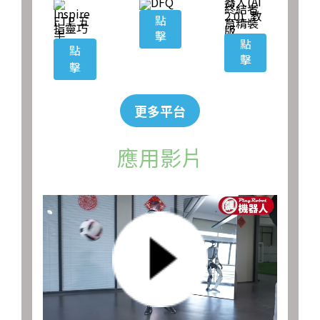
點
擊
點
點
擊
擊
更多平台
應用影片