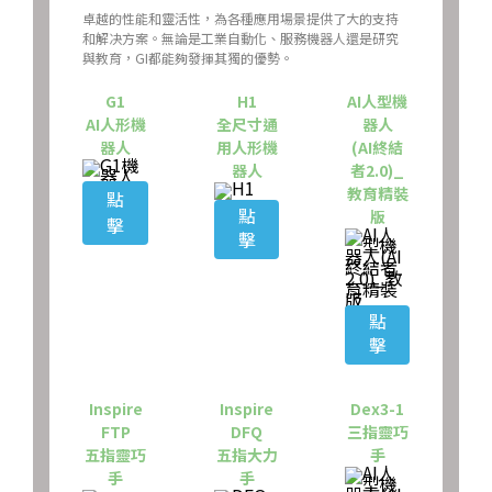
卓越的性能和靈活性，為各種應用場景提供了大的支持
和解决方案。無論是工業自動化、服務機器人還是研究
與教育，GI都能夠發揮其獨的優勢。
G1
H1
AI人型機
AI人形機
全尺寸通
器人
器人
用人形機
(AI終結
器人
者2.0)_
教育精裝
點
點
版
擊
擊
點
擊
Inspire
Inspire
Dex3-1
FTP
DFQ
三指靈巧
五指靈巧
五指大力
手
手
手