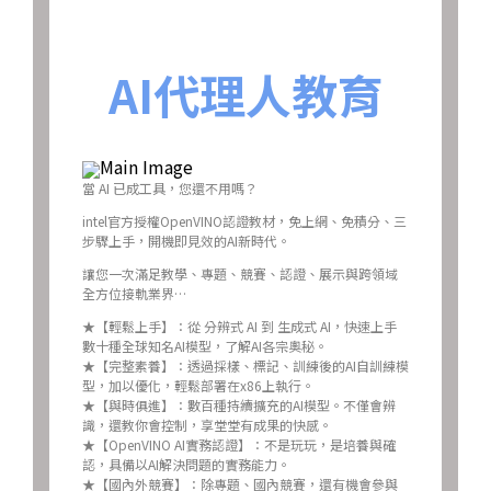
AI代理人教育
當 AI 已成工具，您還不用嗎？
intel官方授權OpenVINO認證教材，免上網、免積分、三
步驟上手，開機即見效的AI新時代。
讓您一次滿足教學、專題、競賽、認證、展示與跨領域
全方位接軌業界…
★【輕鬆上手】：從 分辨式 AI 到 生成式 AI，快速上手
數十種全球知名AI模型，了解AI各宗奧秘。
★【完整素養】：透過採樣、標記、訓練後的AI自訓練模
型，加以優化，輕鬆部署在x86上執行。
★【與時俱進】：數百種持續擴充的AI模型。不僅會辨
識，還教你會控制，享堂堂有成果的快感。
★【OpenVINO AI實務認證】：不是玩玩，是培養與確
認，具備以AI解決問題的實務能力。
★【國內外競賽】：除專題、國內競賽，還有機會參與